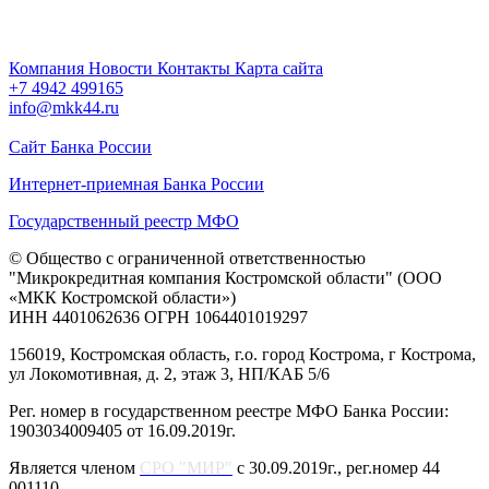
Компания
Новости
Контакты
Карта сайта
+7 4942
499165
info@mkk44.ru
Сайт Банка России
Интернет-приемная Банка России
Государственный реестр МФО
© Общество с ограниченной ответственностью
"Микрокредитная компания Костромской области" (ООО
«МКК Костромской области»)
ИНН 4401062636 ОГРН 1064401019297
156019, Костромская область, г.о. город Кострома, г Кострома,
ул Локомотивная, д. 2, этаж 3, НП/КАБ 5/6
Рег. номер в государственном реестре МФО Банка России:
1903034009405 от 16.09.2019г.
Является членом
СРО "МИР"
с 30.09.2019г., рег.номер 44
001110.